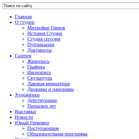
Главная
О студии
Митрофан Греков
История Студии
Студия сегодня
Публикации
Документы
Галерея
Живопись
Графика
Иконопись
Скульптура
Лаковая миниатюра
Диорамы и панорамы
Художники
Действующие
Прошлых лет
Выставки
Новости
Юный Грековец
Поступающим
Образовательная программа