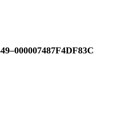
449–000007487F4DF83C