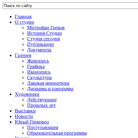
Главная
О студии
Митрофан Греков
История Студии
Студия сегодня
Публикации
Документы
Галерея
Живопись
Графика
Иконопись
Скульптура
Лаковая миниатюра
Диорамы и панорамы
Художники
Действующие
Прошлых лет
Выставки
Новости
Юный Грековец
Поступающим
Образовательная программа