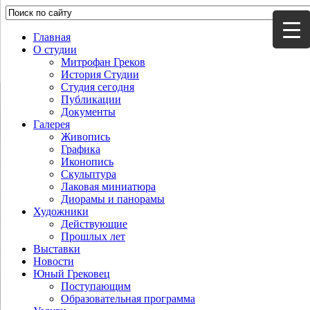
Главная
О студии
Митрофан Греков
История Студии
Студия сегодня
Публикации
Документы
Галерея
Живопись
Графика
Иконопись
Скульптура
Лаковая миниатюра
Диорамы и панорамы
Художники
Действующие
Прошлых лет
Выставки
Новости
Юный Грековец
Поступающим
Образовательная программа