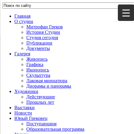
Главная
О студии
Митрофан Греков
История Студии
Студия сегодня
Публикации
Документы
Галерея
Живопись
Графика
Иконопись
Скульптура
Лаковая миниатюра
Диорамы и панорамы
Художники
Действующие
Прошлых лет
Выставки
Новости
Юный Грековец
Поступающим
Образовательная программа