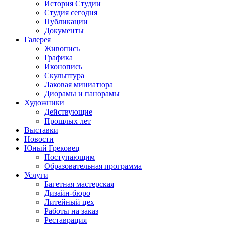
История Студии
Студия сегодня
Публикации
Документы
Галерея
Живопись
Графика
Иконопись
Скульптура
Лаковая миниатюра
Диорамы и панорамы
Художники
Действующие
Прошлых лет
Выставки
Новости
Юный Грековец
Поступающим
Образовательная программа
Услуги
Багетная мастерская
Дизайн-бюро
Литейный цех
Работы на заказ
Реставрация