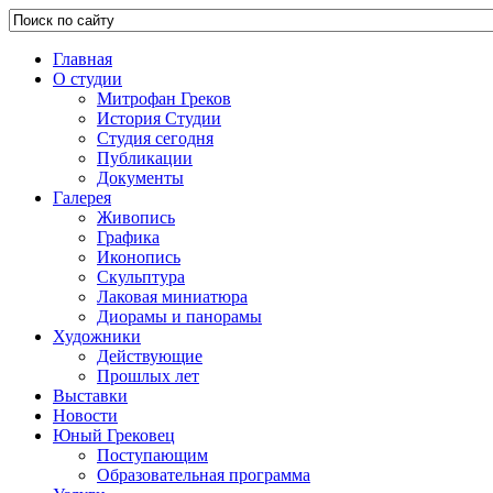
Главная
О студии
Митрофан Греков
История Студии
Студия сегодня
Публикации
Документы
Галерея
Живопись
Графика
Иконопись
Скульптура
Лаковая миниатюра
Диорамы и панорамы
Художники
Действующие
Прошлых лет
Выставки
Новости
Юный Грековец
Поступающим
Образовательная программа