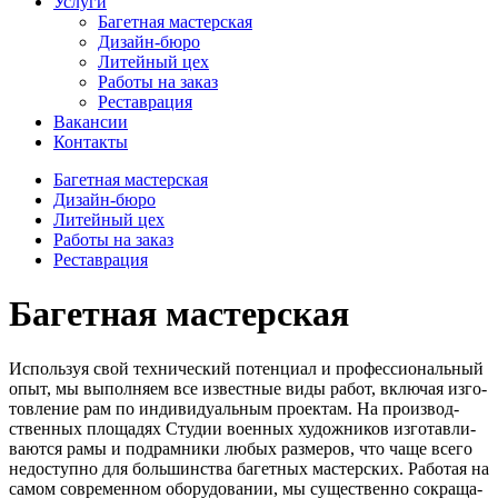
Услуги
Багетная мастерская
Дизайн-бюро
Литейный цех
Работы на заказ
Реставрация
Вакансии
Контакты
Багетная мастерская
Дизайн-бюро
Литейный цех
Работы на заказ
Реставрация
Багетная мастерская
Используя свой тех­ни­че­ский потен­ци­ал и про­фес­си­о­наль­ный
опыт, мы выпол­ня­ем все извест­ные виды работ, вклю­чая изго­
тов­ле­ние рам по инди­ви­ду­аль­ным про­ек­там. На про­из­вод­
ствен­ных пло­ща­дях Студии воен­ных худож­ни­ков изго­тав­ли­
ва­ют­ся рамы и под­рам­ни­ки любых раз­ме­ров, что чаще все­го
недо­ступ­но для боль­шин­ства багет­ных мастер­ских. Работая на
самом совре­мен­ном обо­ру­до­ва­нии, мы суще­ствен­но сокра­ща­