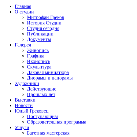
Главная
О студии
Митрофан Греков
История Студии
Студия сегодня
Публикации
Документы
Галерея
Живопись
Графика
Иконопись
Скульптура
Лаковая миниатюра
Диорамы и панорамы
Художники
Действующие
Прошлых лет
Выставки
Новости
Юный Грековец
Поступающим
Образовательная программа
Услуги
Багетная мастерская