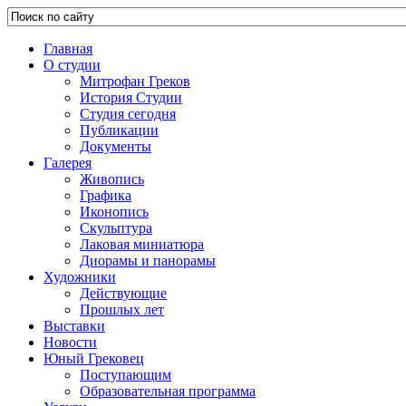
Главная
О студии
Митрофан Греков
История Студии
Студия сегодня
Публикации
Документы
Галерея
Живопись
Графика
Иконопись
Скульптура
Лаковая миниатюра
Диорамы и панорамы
Художники
Действующие
Прошлых лет
Выставки
Новости
Юный Грековец
Поступающим
Образовательная программа