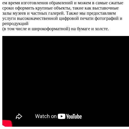
ем вре­мя изго­тов­ле­ния обрам­ле­ний и можем в самые сжа­тые
сро­ки офор­мить круп­ные объ­ек­ты, такие как выста­воч­ные
залы музеев и част­ных гале­рей. Также мы предо­став­ля­ем
услу­ги высо­ко­ка­че­ствен­ной циф­ро­вой печа­ти фото­гра­фий и
репродукций
(в том чис­ле и широ­ко­фор­мат­ной) на бума­ге и холсте.