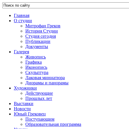
Главная
О студии
Митрофан Греков
История Студии
Студия сегодня
Публикации
Документы
Галерея
Живопись
Графика
Иконопись
Скульптура
Лаковая миниатюра
Диорамы и панорамы
Художники
Действующие
Прошлых лет
Выставки
Новости
Юный Грековец
Поступающим
Образовательная программа