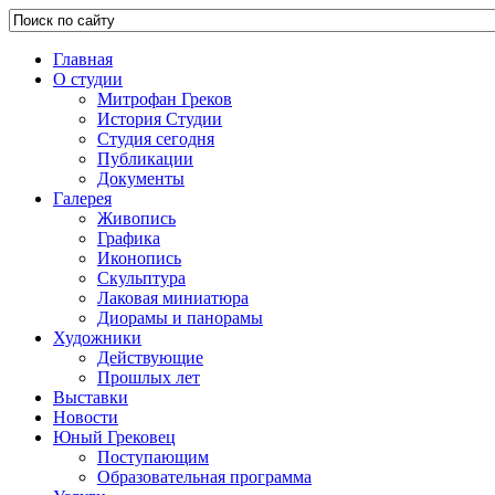
Главная
О студии
Митрофан Греков
История Студии
Студия сегодня
Публикации
Документы
Галерея
Живопись
Графика
Иконопись
Скульптура
Лаковая миниатюра
Диорамы и панорамы
Художники
Действующие
Прошлых лет
Выставки
Новости
Юный Грековец
Поступающим
Образовательная программа