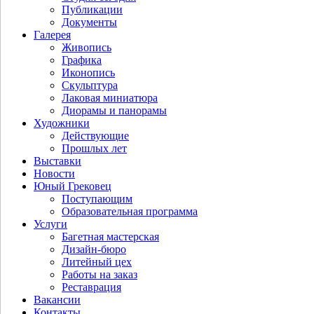
Публикации
Документы
Галерея
Живопись
Графика
Иконопись
Скульптура
Лаковая миниатюра
Диорамы и панорамы
Художники
Действующие
Прошлых лет
Выставки
Новости
Юный Грековец
Поступающим
Образовательная программа
Услуги
Багетная мастерская
Дизайн-бюро
Литейный цех
Работы на заказ
Реставрация
Вакансии
Контакты