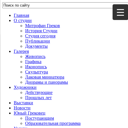
Главная
О студии
Митрофан Греков
История Студии
Студия сегодня
Публикации
Документы
Галерея
Живопись
Графика
Иконопись
Скульптура
Лаковая миниатюра
Диорамы и панорамы
Художники
Действующие
Прошлых лет
Выставки
Новости
Юный Грековец
Поступающим
Образовательная программа