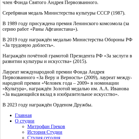
член Фонда Святого Андрея Первозванного.
Серебряная медаль Министерства куль­ту­ры СССР (1987).
В 1989 году при­суж­де­на пре­мия Ленинского ком­со­мо­ла (за
серию работ «Раны Афганистана»).
В 2019 году награж­дён меда­лью Министерства Обороны РФ
«За тру­до­вую доблесть».
Награждён почёт­ной гра­мо­той Президента РФ «За заслу­ги в
раз­ви­тии куль­ту­ры и искус­ства» (2015).
Лауреат меж­ду­на­род­ной пре­мии Фонда Андрея
Первозванного «За Веру и Верность» (2009), лау­ре­ат меж­ду­
на­род­ной пре­мии «Человек года – 2009» в номи­на­ции
«Культура», награж­дён Золотой меда­лью им. А.А. Иванова
«За выда­ю­щий­ся вклад в изоб­ра­зи­тель­ное искусство».
В 2023 году награж­дён Орденом Дружбы.
Главная
О студии
Митрофан Греков
История Студии
Студия сегодня