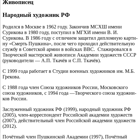
Живописец
Народный художник РФ
Родился в Москве в 1962 году. Закончив МСХШ име­ни
Сурикова в 1980 году, посту­пил в МГХИ име­ни В. И.
Сурикова. В 1986 году с отли­чи­ем защи­тил диплом­ную кар­ти­
ну «Смерть Пушкина», после чего про­хо­дил дей­стви­тель­ную
служ­бу в Советской армии в вой­сках ВВС. Стажировался в
Творческой мастер­ской живо­пи­си Академии худо­жеств СССР
(руко­во­ди­те­ли — А.П. Ткачёв и С.П. Ткачёв).
С 1999 года рабо­та­ет в Студии воен­ных худож­ни­ков им. М.Б.
Грекова.
С 1988 года член Союза худож­ни­ков России, Московского
сою­за худож­ни­ков, с 1994 года —Творческого сою­за худож­ни­
ков России.
Заслуженный худож­ник РФ (1999), народ­ный худож­ник РФ
(2005), член-кор­ре­спон­дент Российской ака­де­мии худо­жеств
(2007), дей­стви­тель­ный член Российской ака­де­мии худо­жеств
(2012).
Почётный член Пушкинской Академии (1997), Почётный