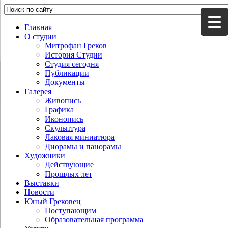
Главная
О студии
Митрофан Греков
История Студии
Студия сегодня
Публикации
Документы
Галерея
Живопись
Графика
Иконопись
Скульптура
Лаковая миниатюра
Диорамы и панорамы
Художники
Действующие
Прошлых лет
Выставки
Новости
Юный Грековец
Поступающим
Образовательная программа