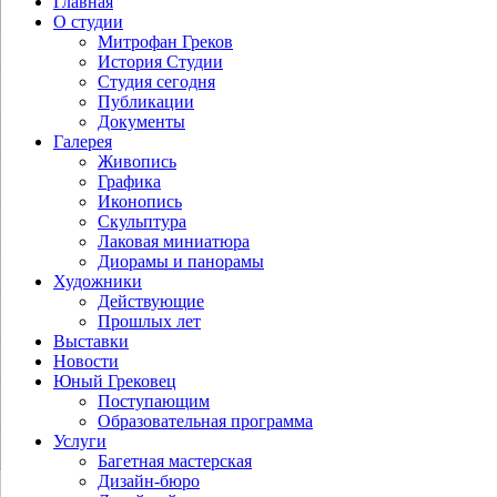
Главная
О студии
Митрофан Греков
История Студии
Студия сегодня
Публикации
Документы
Галерея
Живопись
Графика
Иконопись
Скульптура
Лаковая миниатюра
Диорамы и панорамы
Художники
Действующие
Прошлых лет
Выставки
Новости
Юный Грековец
Поступающим
Образовательная программа
Услуги
Багетная мастерская
Дизайн-бюро