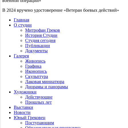
воен­ной операции»
В 2024 вру­че­но удо­сто­ве­ре­ние «Ветеран бое­вых действий»
Главная
О студии
Митрофан Греков
История Студии
Студия сегодня
Публикации
Документы
Галерея
Живопись
Графика
Иконопись
Скульптура
Лаковая миниатюра
Диорамы и панорамы
Художники
Действующие
Прошлых лет
Выставки
Новости
Юный Грековец
Поступающим
Образовательная программа