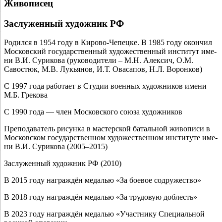
Живописец
Заслуженный художник РФ
Родился в 1954 году в Кирово-Чепецке. В 1985 году окон­чил
Московский госу­дар­ствен­ный худо­же­ствен­ный инсти­тут име­
ни В.И. Сурикова (руко­во­ди­те­ли – М.Н. Алексич, О.М.
Савостюк, М.В. Лукьянов, И.Т. Овасапов, Н.Л. Воронков)
С 1997 года рабо­та­ет в Студии воен­ных худож­ни­ков име­ни
М.Б. Грекова
С 1990 года — член Московского сою­за художников
Преподаватель рисун­ка в мастер­ской баталь­ной живо­пи­си в
Московском госу­дар­ствен­ном худо­же­ствен­ном инсти­ту­те име­
ни В.И. Сурикова (2005–2015)
Заслуженный худож­ник РФ (2010)
В 2015 году награж­дён меда­лью «За бое­вое содружество»
В 2018 году награж­дён меда­лью «За тру­до­вую доблесть»
В 2023 году награж­дён меда­лью «Участнику Специальной