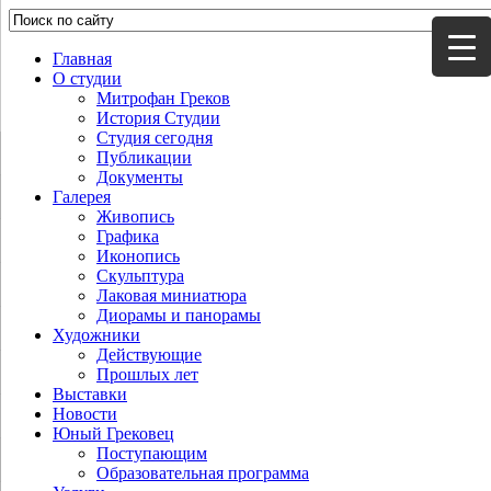
Главная
О студии
Митрофан Греков
История Студии
Студия сегодня
Публикации
Документы
Галерея
Живопись
Графика
Иконопись
Скульптура
Лаковая миниатюра
Диорамы и панорамы
Художники
Действующие
Прошлых лет
Выставки
Новости
Юный Грековец
Поступающим
Образовательная программа