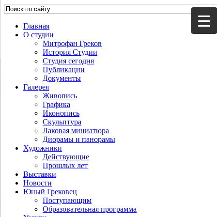
Главная
О студии
Митрофан Греков
История Студии
Студия сегодня
Публикации
Документы
Галерея
Живопись
Графика
Иконопись
Скульптура
Лаковая миниатюра
Диорамы и панорамы
Художники
Действующие
Прошлых лет
Выставки
Новости
Юный Грековец
Поступающим
Образовательная программа