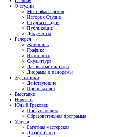
Главная
О студии
Митрофан Греков
История Студии
Студия сегодня
Публикации
Документы
Галерея
Живопись
Графика
Иконопись
Скульптура
Лаковая миниатюра
Диорамы и панорамы
Художники
Действующие
Прошлых лет
Выставки
Новости
Юный Грековец
Поступающим
Образовательная программа
Услуги
Багетная мастерская
Дизайн-бюро