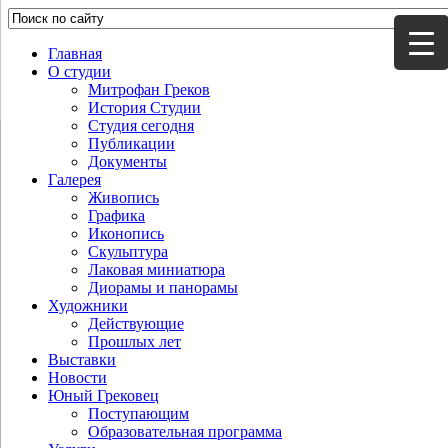
Главная
О студии
Митрофан Греков
История Студии
Студия сегодня
Публикации
Документы
Галерея
Живопись
Графика
Иконопись
Скульптура
Лаковая миниатюра
Диорамы и панорамы
Художники
Действующие
Прошлых лет
Выставки
Новости
Юный Грековец
Поступающим
Образовательная программа