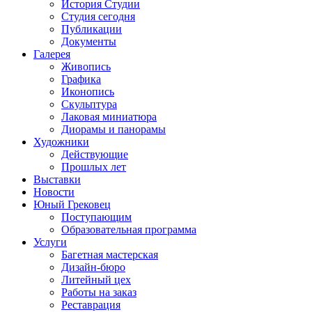
История Студии
Студия сегодня
Публикации
Документы
Галерея
Живопись
Графика
Иконопись
Скульптура
Лаковая миниатюра
Диорамы и панорамы
Художники
Действующие
Прошлых лет
Выставки
Новости
Юный Грековец
Поступающим
Образовательная программа
Услуги
Багетная мастерская
Дизайн-бюро
Литейный цех
Работы на заказ
Реставрация