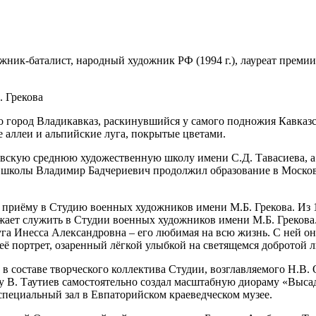
ик-бата­лист, народ­ный худож­ник РФ (1994 г.), лау­ре­ат пре­мии 
. Грекова
то город Владикавказ,
рас­ки­нув­ший­ся у само­го под­но­жия Кавка
ые аллеи и аль­пий­ские луга, покры­тые цветами.
кую сред­нюю худо­же­ствен­ную шко­лу име­ни С.Д. Тавасиева, а
ко­лы Владимир Бадчериевич про­дол­жил обра­зо­ва­ние в Московско
 при­ё­му в Студию воен­ных худож­ни­ков име­ни М.Б. Грекова. Из 13
л­жа­ет слу­жить в Студии воен­ных худож­ни­ков име­ни М.Б. Греко
­га Инесса Александровна – его люби­мая на всю жизнь. С ней он пер
её порт­рет, оза­рен­ный
лёг­кой улыб­кой на све­тя­щем­ся доб­ро­той 
соста­ве твор­че­ско­го кол­лек­ти­ва Студии, воз­глав­ля­е­мо­го Н.
В. Таутиев само­сто­я­тель­но создал мас­штаб­ную дио­ра­му «Высад
спе­ци­аль­ный зал в Евпаторийском кра­е­вед­че­ском музее.