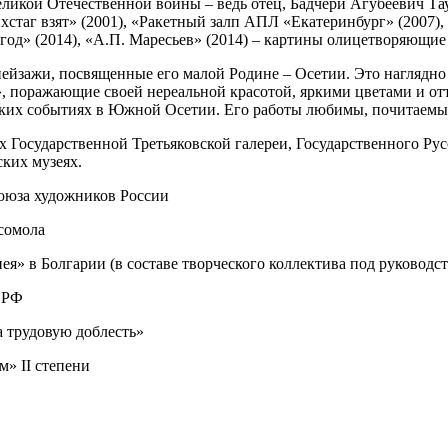
Великой Отечественной вой­ны – ведь отец,
Бадчери
Агубеевич Тау
йхстаг взят» (2001), «Ракетный залп АПЛ «Екатеринбург» (2007), 
год» (2014), «А.П. Маресьев» (2014) – кар­ти­ны оли­це­тво­ря­ю­щие
ей­за­жи, посвя­щен­ные его малой Родине – Осетии. Это нагляд­но пр
, пора­жа­ю­щие
сво­ей нере­аль­ной кра­со­той, ярки­ми цве­та­ми и от
­ских собы­ти­ях в Южной Осетии.
Его рабо­ты люби­мы, почи­та­е­мы
­ях Государственной Третьяковской гале­реи, Государственного Рус
ских музеях.
оюза худож­ни­ков России
мсомола
ея» в Болгарии (в соста­ве твор­че­ско­го кол­лек­ти­ва под руко­вод
ы РФ
тру­до­вую доблесть»
м» II степени