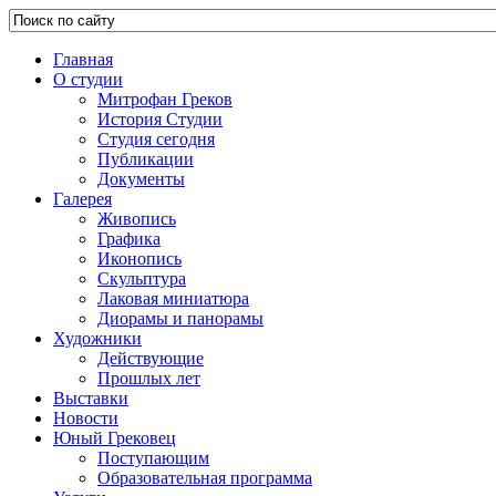
Главная
О студии
Митрофан Греков
История Студии
Студия сегодня
Публикации
Документы
Галерея
Живопись
Графика
Иконопись
Скульптура
Лаковая миниатюра
Диорамы и панорамы
Художники
Действующие
Прошлых лет
Выставки
Новости
Юный Грековец
Поступающим
Образовательная программа