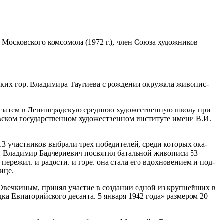
Московского ком­со­мо­ла (1972 г.), член Союза худож­ни­ков
зских гор. Владимира Таутиева с рож­де­ния окру­жа­ла живо­пис­
 затем в Ленинградскую сред­нюю худо­же­ствен­ную шко­лу при
м госу­дар­ствен­ном худо­же­ствен­ном инсти­ту­те име­ни В.И.
 участ­ни­ков выбра­ли трех побе­ди­те­лей, сре­ди кото­рых ока­
ва. Владимир Бадчериевич посвя­тил баталь­ной живо­пи­си 53
е­жил, и радо­сти, и горе, она ста­ла его вдох­но­ве­ни­ем и под­
лице.
В. Овечкиным, при­нял уча­стие в созда­нии одной из круп­ней­ших в
ка Евпаторийского десан­та. 5 янва­ря 1942 года» раз­ме­ром 20