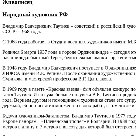
Живописец
Народный художник РФ
Владимир Бадчериевич Таутиев – совет­ский и рос­сий­ский худож­н
СССР с 1968 года.
С 1968 года рабо­та­ет в Студии воен­ных худож­ни­ков име­ни М.Б
Родился 6 мар­та 1937 года в горо­де Орджоникидзе – сего­дня э
ная при­ро­да: быст­рый Терек, бело­снеж­ные шап­ки гор, тени­ст
В 1948 году Владимир Бадчериевич посту­па­ет в
Орджоникидзевс
ЛИЖСА име­ни И.Е. Репина. После окон­ча­ния худо­же­ствен­ной ш
Сурикова, в мастер­ской про­фес­со­ра В.Г. Цыплакова.
В 1969 году в газе­те
«
Красная звез­да
»
был объ­яв­лен кон­курс по
зал­ся Таутиев. И вот уже боль­ше полу­ве­ка В.Б. Таутиев про­до
года. Верным дру­гом и помощ­ни­ком худож­ни­ка ста­ла его супру
держ­кой, ей он посвя­тил мно­же­ство сво­их работ, в том чис­ле и 
Будучи худож­ни­ком-бата­ли­стом, Владимир Таутиев в 1977 году в 
Европе пано­рам –
«
Плевенская эпо­пея» в Болгарии. В 1988 году 
мет­ров в дли­ну и 7 мет­ров в высо­ту, для кото­рой был отстро­ен 