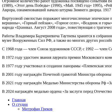
Огромное коли­че­ство работ худож­ни­ка посвя­ще­но собы­ти­ям 
(1989), «Этот день Победы» (1990), «Май. 1945 год» 1995), «Ре
Аврора, озна­ме­но­вав­ший нача­ло штур­ма Зимнего двор­ца. 1917 
Виртуозной сме­ло­стью пора­жа­ют мно­го­чис­лен­ные эпи­че­ские п
вер­ши­ны», «Горный пей­заж», «Горное село», «Всадник и горы»
наро­да «Цхинвал. Август 2008 года», повест­ву­ю­щая о тра­ги­че
Работы Владимира
Бадчериевича
Таутиева хра­нят­ся в собра­ни
музее Вооруженных Сил РФ, а так­же во мно­гих дру­гих рос­сий­
С 1968 года — член Союза худож­ни­ков СССР, с 1992 — член С
В 1972 году удо­сто­ен зва­ния лау­ре­а­та пре­мии Московского ко
В 1977 году участ­во­вал в созда­нии пано­ра­мы «Плевенская эпо­п
В 2001 году награж­дён Почетной гра­мо­той Министра обо­ро­н
В 2021 году награж­дён Медалью Министерства обо­ро­ны Рф «За 
В 2024 награж­дён меда­лью орде­на «За заслу­ги перед Отечество
Главная
О студии
Митрофан Греков