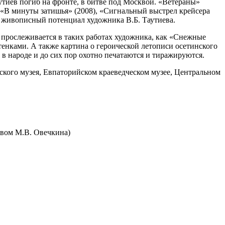
тиев погиб на фрон­те, в бит­ве под Москвой. «Ветераны»
«В мину­ты зати­шья» (2008), «Сигнальный выстрел крей­се­ра
 живо­пис­ный потен­ци­ал худож­ни­ка В.Б. Таутиева.
о­сле­жи­ва­ет­ся в таких рабо­тах худож­ни­ка, как
«Снежные
тен­ка­ми.
А
так­же кар­ти­на о геро­и­че­ской лето­пи­си осе­тин­ско­го
 в наро­де и до сих пор охот­но печа­та­ют­ся и тиражируются.
ского музея, Евпаторийском кра­е­вед­че­ском музее, Центральном
­ством М.В. Овечкина)