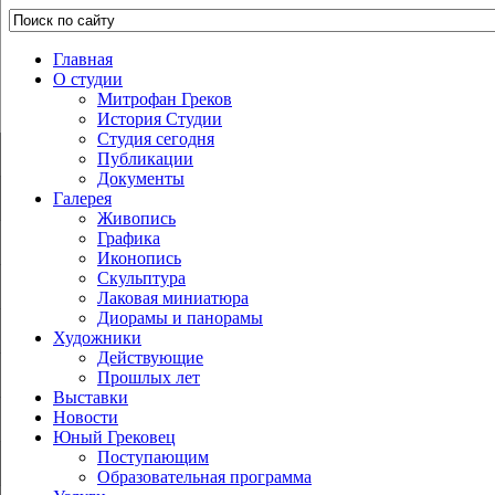
Главная
О студии
Митрофан Греков
История Студии
Студия сегодня
Публикации
Документы
Галерея
Живопись
Графика
Иконопись
Скульптура
Лаковая миниатюра
Диорамы и панорамы
Художники
Действующие
Прошлых лет
Выставки
Новости
Юный Грековец
Поступающим
Образовательная программа