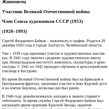
Живописец
Участник Великой Отечественной войны
Член Союза художников СССР (1953)
(1920–1993)
Сергей Федорович Бабков – живо­пи­сец и гра­фик. Родился 28
декаб­ря 1920 года в горо­де Златоусте, Челябинской области.
Уже с 1939 года при­ни­мал уча­стие в худо­же­ствен­ных выстав­
ках. В 1941 году окон­чил сред­нюю худо­же­ствен­ную шко­лу
при Ленинградском инсти­ту­те живо­пи­си, скульп­ту­ры и архи­
тек­ту­ры. С 1941 по 1942 про­хо­дил обу­че­ние в артил­ле­рий­ском
учи­ли­ще в Костроме.
Во вре­мя Великой Отечественной вой­ны был на Брянском и
Центральном фрон­тах, при­ни­мал уча­стие в боях Курской дуги
и во взя­тии Берлина, несколь­ко раз был ранен.
В 1946 году демо­би­ли­зо­вал­ся, нахо­дясь в зва­нии стар­ше­го
лей­те­нан­та. За вре­мя служ­бы Сергей Федорович Бабков был
награж­дён дву­мя орде­на­ми Красной Звезды, орде­ном