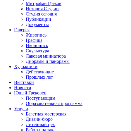
Митрофан Греков
История Студии
Студия сегодня
Публикации
Документы
Галерея
Живопись
Графика
Иконопись
Скульптура
Лаковая миниатюра
Диорамы и панорамы
Художники
Действующие
Прошлых лет
Выставки
Новости
Юный Грековец
Поступающим
Образовательная программа
Услуги
Багетная мастерская
Дизайн-бюро
Литейный цех
Работы на заказ