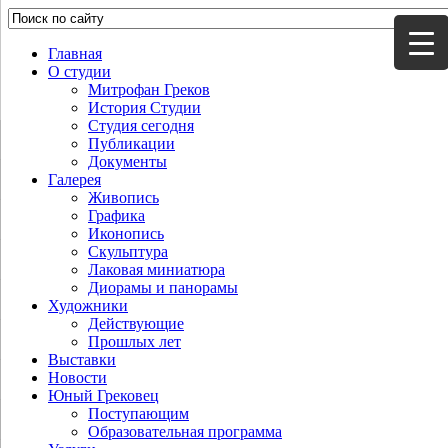
Главная
О студии
Митрофан Греков
История Студии
Студия сегодня
Публикации
Документы
Галерея
Живопись
Графика
Иконопись
Скульптура
Лаковая миниатюра
Диорамы и панорамы
Художники
Действующие
Прошлых лет
Выставки
Новости
Юный Грековец
Поступающим
Образовательная программа