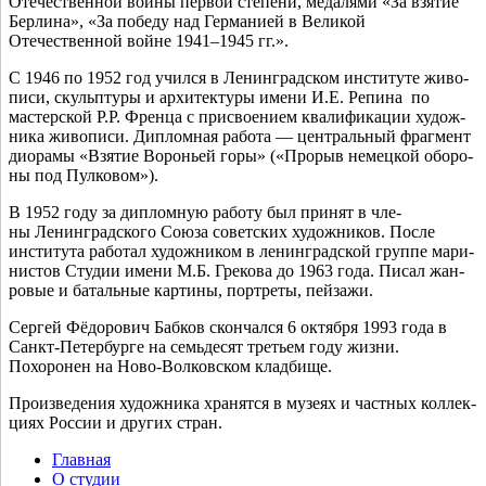
Отечественной вой­ны пер­вой сте­пе­ни, меда­ля­ми «За взя­тие
Берлина», «За побе­ду над Германией в Великой
Отечественной войне 1941–1945 гг.».
С 1946 по 1952 год учил­ся в Ленинградском инсти­ту­те живо­
пи­си, скульп­ту­ры и архи­тек­ту­ры име­ни И.Е. Репина по
мастер­ской Р.Р. Френца с при­сво­е­ни­ем ква­ли­фи­ка­ции худож­
ни­ка живо­пи­си. Дипломная рабо­та — цен­траль­ный фраг­мент
дио­ра­мы «Взятие Вороньей горы» («Прорыв немец­кой обо­ро­
ны под Пулковом»).
В 1952 году за диплом­ную рабо­ту был при­нят в чле­
ны Ленинградского Союза совет­ских худож­ни­ков. После
инсти­ту­та рабо­тал худож­ни­ком в ленин­град­ской груп­пе мари­
ни­стов Студии име­ни М.Б. Грекова до 1963 года. Писал жан­
ро­вые и баталь­ные кар­ти­ны, порт­ре­ты, пейзажи.
Сергей Фёдорович Бабков скон­чал­ся 6 октяб­ря 1993 года в
Санкт-Петербурге на семь­де­сят тре­тьем году жиз­ни.
Похоронен на Ново-Волковском кладбище.
Произведения худож­ни­ка хра­нят­ся в музе­ях и част­ных кол­лек­
ци­ях России и дру­гих стран.
Главная
О студии