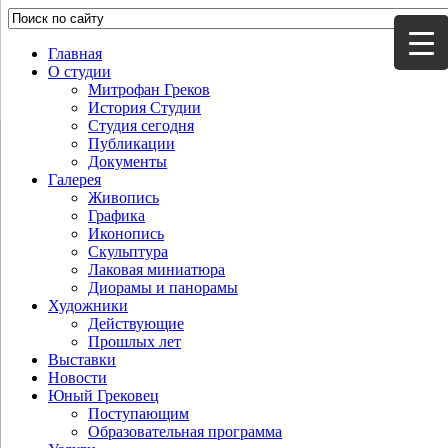
Главная
О студии
Митрофан Греков
История Студии
Студия сегодня
Публикации
Документы
Галерея
Живопись
Графика
Иконопись
Скульптура
Лаковая миниатюра
Диорамы и панорамы
Художники
Действующие
Прошлых лет
Выставки
Новости
Юный Грековец
Поступающим
Образовательная программа