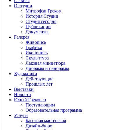
Главная
О студии
Митрофан Греков
История Студии
Студия сегодня
Публикации
Документы
Галерея
Живопись
Графика
Иконопись
Скульптура
Лаковая миниатюра
Диорамы и панорамы
Художники
Действующие
Прошлых лет
Выставки
Новости
Юный Грековец
Поступающим
Образовательная программа
Услуги
Багетная мастерская
Дизайн-бюро