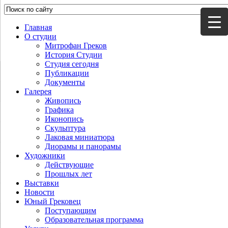
Главная
О студии
Митрофан Греков
История Студии
Студия сегодня
Публикации
Документы
Галерея
Живопись
Графика
Иконопись
Скульптура
Лаковая миниатюра
Диорамы и панорамы
Художники
Действующие
Прошлых лет
Выставки
Новости
Юный Грековец
Поступающим
Образовательная программа