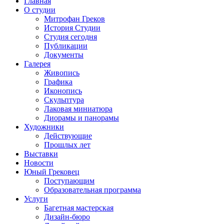
Главная
О студии
Митрофан Греков
История Студии
Студия сегодня
Публикации
Документы
Галерея
Живопись
Графика
Иконопись
Скульптура
Лаковая миниатюра
Диорамы и панорамы
Художники
Действующие
Прошлых лет
Выставки
Новости
Юный Грековец
Поступающим
Образовательная программа
Услуги
Багетная мастерская
Дизайн-бюро