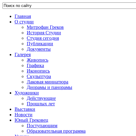
Главная
О студии
Митрофан Греков
История Студии
Студия сегодня
Публикации
Документы
Галерея
Живопись
Графика
Иконопись
Скульптура
Лаковая миниатюра
Диорамы и панорамы
Художники
Действующие
Прошлых лет
Выставки
Новости
Юный Грековец
Поступающим
Образовательная программа