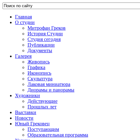
Главная
О студии
Митрофан Греков
История Студии
Студия сегодня
Публикации
Документы
Галерея
Живопись
Графика
Иконопись
Скульптура
Лаковая миниатюра
Диорамы и панорамы
Художники
Действующие
Прошлых лет
Выставки
Новости
Юный Грековец
Поступающим
Образовательная программа