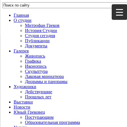
Главная
О студии
Митрофан Греков
История Студии
Студия сегодня
Публикации
Документы
Галерея
Живопись
Графика
Иконопись
Скульптура
Лаковая миниатюра
Диорамы и панорамы
Художники
Действующие
Прошлых лет
Выставки
Новости
Юный Грековец
Поступающим
Образовательная программа