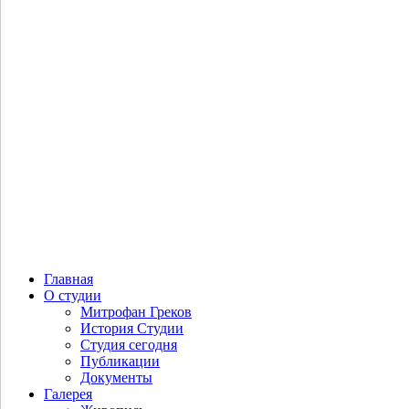
Портрет Толбухина Ф.И.
Дроздов А.Ю. Маршалы Победы.
Портрет Мерецкова К.А.
Главная
О студии
Митрофан Греков
История Студии
Студия сегодня
Публикации
Документы
Галерея