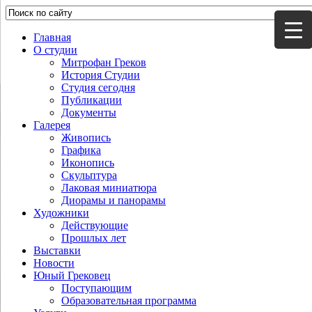
Главная
О студии
Митрофан Греков
История Студии
Студия сегодня
Публикации
Документы
Галерея
Живопись
Графика
Иконопись
Скульптура
Лаковая миниатюра
Диорамы и панорамы
Художники
Действующие
Прошлых лет
Выставки
Новости
Юный Грековец
Поступающим
Образовательная программа