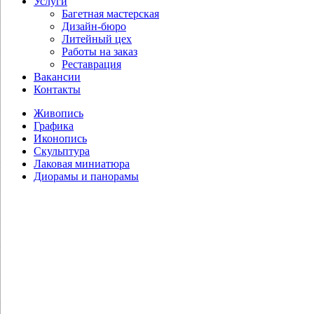
Услуги
Багетная мастерская
Дизайн-бюро
Литейный цех
Работы на заказ
Реставрация
Вакансии
Контакты
Живопись
Графика
Иконопись
Скульптура
Лаковая миниатюра
Диорамы и панорамы
Колупаев Н.В. Портрет Маршала
Советского Союза Г.К. Жукова