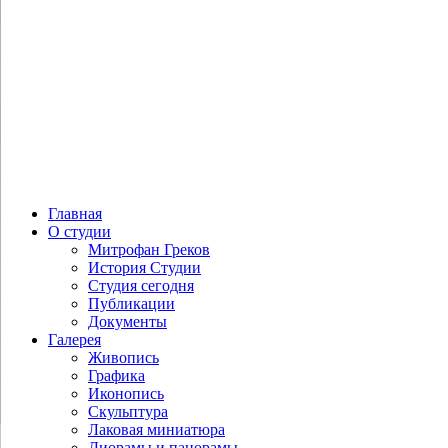
Дроздов А.Ю. Командир лету­че­го
отря­да спе­ци­аль­но­го назна­че­ния
Тенгинского пол­ка пору­чик М.Ю.
Лермонтов
Главная
О студии
Митрофан Греков
История Студии
Студия сегодня
Публикации
Документы
Галерея
Живопись
Графика
Иконопись
Скульптура
Лаковая миниатюра
Диорамы и панорамы