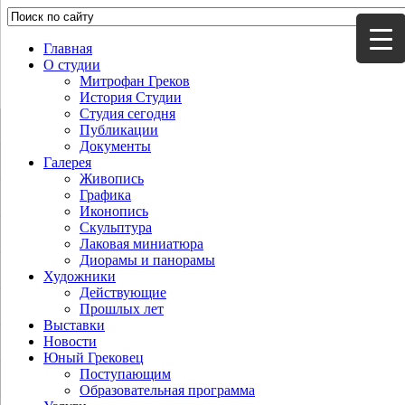
Главная
О студии
Митрофан Греков
История Студии
Студия сегодня
Публикации
Документы
Галерея
Живопись
Графика
Иконопись
Скульптура
Лаковая миниатюра
Диорамы и панорамы
Художники
Действующие
Прошлых лет
Выставки
Новости
Юный Грековец
Поступающим
Образовательная программа