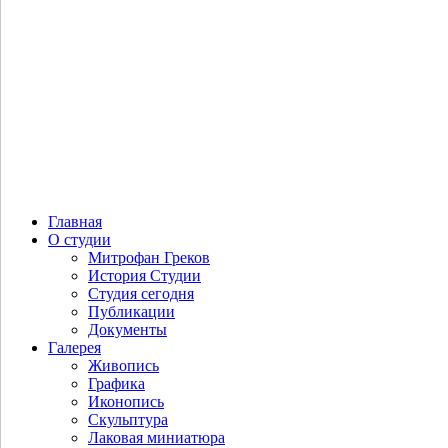
Белюкин Д.А. Вид на Московский
Кремль и Большой Каменный мост
Главная
О студии
Митрофан Греков
История Студии
Студия сегодня
Публикации
Документы
Галерея
Живопись
Графика
Иконопись
Скульптура
Лаковая миниатюра