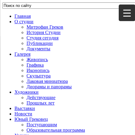
Главная
О студии
Митрофан Греков
История Студии
Студия сегодня
Публикации
Документы
Галерея
Живопись
Графика
Иконопись
Скульптура
Лаковая миниатюра
Диорамы и панорамы
Художники
Действующие
Прошлых лет
Выставки
Новости
Юный Грековец
Поступающим
Образовательная программа