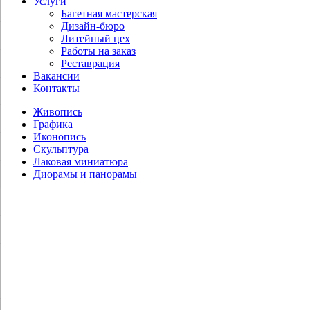
Услуги
Багетная мастерская
Дизайн-бюро
Литейный цех
Работы на заказ
Реставрация
Вакансии
Контакты
Живопись
Графика
Иконопись
Скульптура
Лаковая миниатюра
Диорамы и панорамы
Семенов А.Н. Подвиг Фильченкова.
На под­сту­пах к Севастополю.
(Подвиг Н.Д. Фильченкова
1942 год)