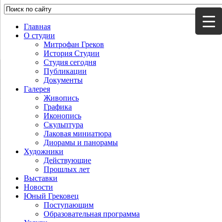
Главная
О студии
Митрофан Греков
История Студии
Студия сегодня
Публикации
Документы
Галерея
Живопись
Графика
Иконопись
Скульптура
Лаковая миниатюра
Диорамы и панорамы
Художники
Действующие
Прошлых лет
Выставки
Новости
Юный Грековец
Поступающим
Образовательная программа