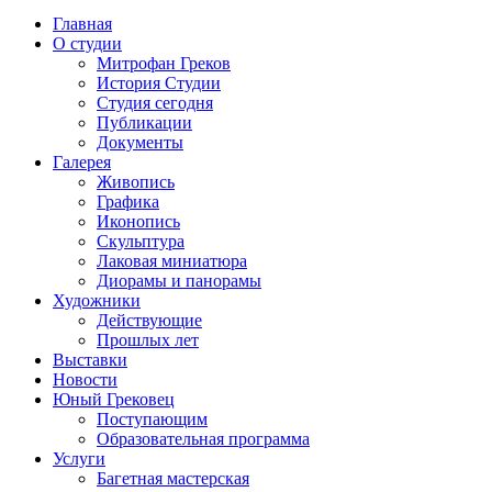
Главная
О студии
Митрофан Греков
История Студии
Студия сегодня
Публикации
Документы
Галерея
Живопись
Графика
Иконопись
Скульптура
Лаковая миниатюра
Диорамы и панорамы
Художники
Действующие
Прошлых лет
Выставки
Новости
Юный Грековец
Поступающим
Образовательная программа
Услуги
Багетная мастерская