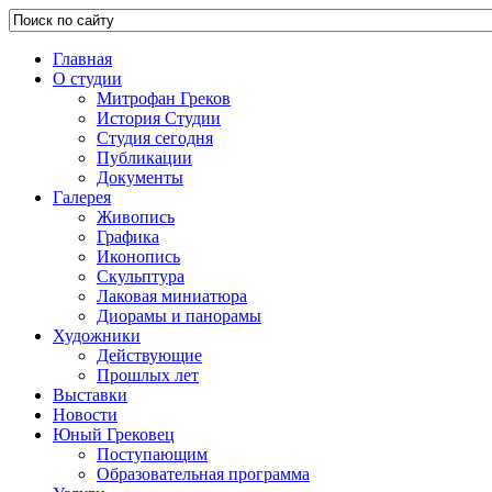
Главная
О студии
Митрофан Греков
История Студии
Студия сегодня
Публикации
Документы
Галерея
Живопись
Графика
Иконопись
Скульптура
Лаковая миниатюра
Диорамы и панорамы
Художники
Действующие
Прошлых лет
Выставки
Новости
Юный Грековец
Поступающим
Образовательная программа