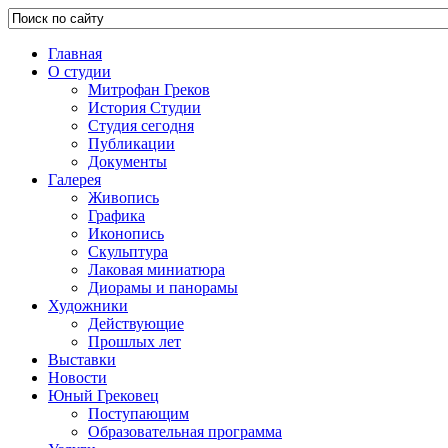
Главная
О студии
Митрофан Греков
История Студии
Студия сегодня
Публикации
Документы
Галерея
Живопись
Графика
Иконопись
Скульптура
Лаковая миниатюра
Диорамы и панорамы
Художники
Действующие
Прошлых лет
Выставки
Новости
Юный Грековец
Поступающим
Образовательная программа