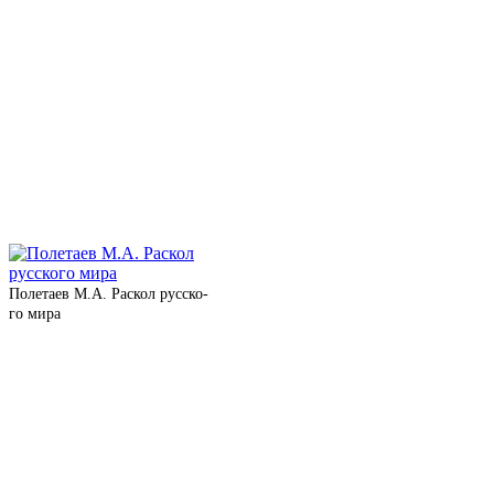
Полетаев М.А. Раскол рус­ско­
го мира