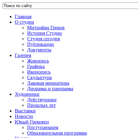
Главная
О студии
Митрофан Греков
История Студии
Студия сегодня
Публикации
Документы
Галерея
Живопись
Графика
Иконопись
Скульптура
Лаковая миниатюра
Диорамы и панорамы
Художники
Действующие
Прошлых лет
Выставки
Новости
Юный Грековец
Поступающим
Образовательная программа