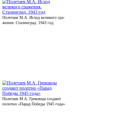
Полетаев М.А. Исход вели­ко­го сра­
же­ния. Сталинград. 1943 год
Полетаев М.А. Грековцы созда­ют
полот­но «Парад Победы 1945 года»