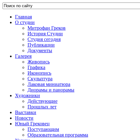
Главная
О студии
Митрофан Греков
История Студии
Студия сегодня
Публикации
Документы
Галерея
Живопись
Графика
Иконопись
Скульптура
Лаковая миниатюра
Диорамы и панорамы
Художники
Действующие
Прошлых лет
Выставки
Новости
Юный Грековец
Поступающим
Образовательная программа