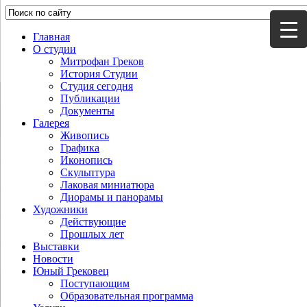
Главная
О студии
Митрофан Греков
История Студии
Студия сегодня
Публикации
Документы
Галерея
Живопись
Графика
Иконопись
Скульптура
Лаковая миниатюра
Диорамы и панорамы
Художники
Действующие
Прошлых лет
Выставки
Новости
Юный Грековец
Поступающим
Образовательная программа