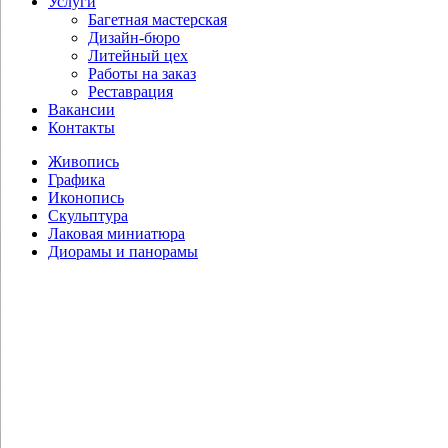
Услуги
Багетная мастерская
Дизайн-бюро
Литейный цех
Работы на заказ
Реставрация
Вакансии
Контакты
Живопись
Графика
Иконопись
Скульптура
Лаковая миниатюра
Диорамы и панорамы
Камынина Е.В. Юрий Долгорукий