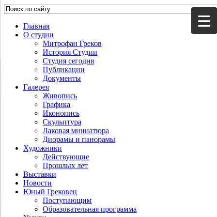
Главная
О студии
Митрофан Греков
История Студии
Студия сегодня
Публикации
Документы
Галерея
Живопись
Графика
Иконопись
Скульптура
Лаковая миниатюра
Диорамы и панорамы
Художники
Действующие
Прошлых лет
Выставки
Новости
Юный Грековец
Поступающим
Образовательная программа