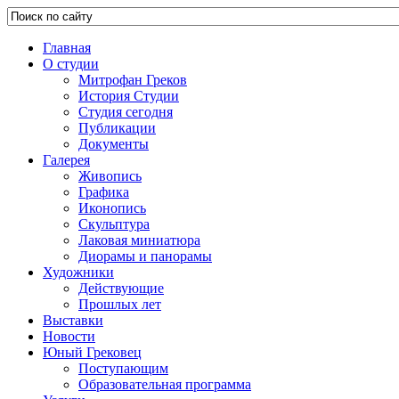
Главная
О студии
Митрофан Греков
История Студии
Студия сегодня
Публикации
Документы
Галерея
Живопись
Графика
Иконопись
Скульптура
Лаковая миниатюра
Диорамы и панорамы
Художники
Действующие
Прошлых лет
Выставки
Новости
Юный Грековец
Поступающим
Образовательная программа