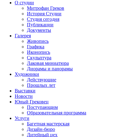
О студии
Митрофан Греков
История Студии
Студия сегодня
Публикации
Документы
Галерея
Живопись
Графика
Иконопись
Скульптура
Лаковая миниатюра
Диорамы и панорамы
Художники
Действующие
Прошлых лет
Выставки
Новости
Юный Грековец
Поступающим
Образовательная программа
Услуги
Багетная мастерская
Дизайн-бюро
Литейный цех