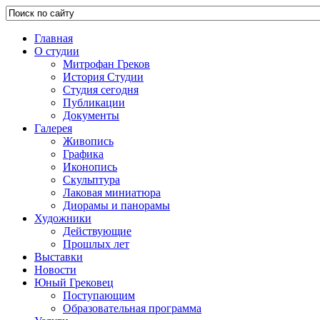
Главная
О студии
Митрофан Греков
История Студии
Студия сегодня
Публикации
Документы
Галерея
Живопись
Графика
Иконопись
Скульптура
Лаковая миниатюра
Диорамы и панорамы
Художники
Действующие
Прошлых лет
Выставки
Новости
Юный Грековец
Поступающим
Образовательная программа