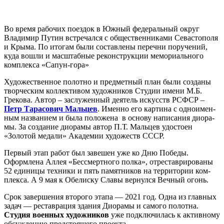
Во вре­мя рабо­чих поез­док в Южный феде­раль­ный округ
Владимир Путин встре­чал­ся с обще­ствен­ни­ка­ми Севастополя
и Крыма. По ито­гам были состав­ле­ны переч­ни пору­че­ний,
куда вошли и мас­штаб­ные рекон­струк­ции мемо­ри­аль­но­го
ком­плек­са «Сапун-гора»
Художественное полот­но и пред­мет­ный план были созда­ны
твор­че­ским кол­лек­ти­вом худож­ни­ков Студии име­ни М.Б.
Грекова. Автор – заслу­жен­ный дея­тель искусств РСФСР –
Петр Тарасович Мальцев
. Именно его кар­ти­на с одно­имен­
ным назва­ни­ем и была поло­же­на в осно­ву напи­са­ния дио­ра­
мы. За созда­ние дио­ра­мы автор П.Т. Мальцев удо­сто­ен
«Золотой меда­ли» Академии худо­жеств СССР.
Первый этап работ был заве­шен уже ко Дню Победы.
Оформлена Аллея «Бессмертного пол­ка», отре­ста­ври­ро­ва­ны
52 еди­ни­цы тех­ни­ки и пять памят­ни­ков на тер­ри­то­рии ком­
плек­са. А 9 мая к Обелиску Славы вер­нул­ся Вечный огонь.
Срок завер­ше­ния вто­ро­го эта­па — 2021 год. Одна из глав­ных
задач — рестав­ра­ция зда­ния Диорамы и само­го полот­на.
Студия воен­ных худож­ни­ков
уже под­клю­чи­лась к актив­но­му
обсуж­де­нию пред­сто­я­ще­го проекта.