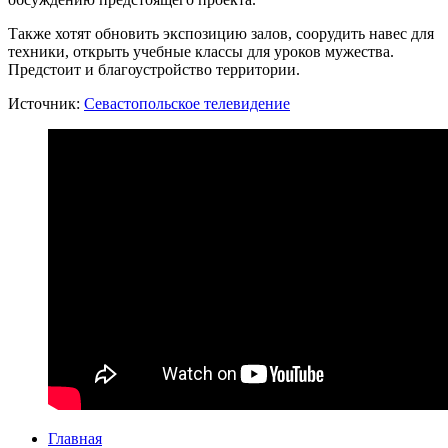
Также хотят обно­вить экс­по­зи­цию залов, соору­дить навес для
тех­ни­ки, открыть учеб­ные клас­сы для уро­ков муже­ства.
Предстоит и бла­го­устрой­ство территории.
Источник:
Севастопольское теле­ви­де­ние
Главная