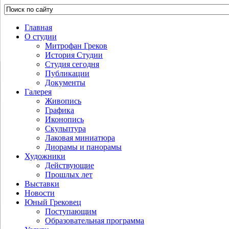
Главная
О студии
Митрофан Греков
История Студии
Студия сегодня
Публикации
Документы
Галерея
Живопись
Графика
Иконопись
Скульптура
Лаковая миниатюра
Диорамы и панорамы
Художники
Действующие
Прошлых лет
Выставки
Новости
Юный Грековец
Поступающим
Образовательная программа