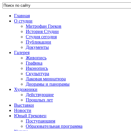
Главная
О студии
Митрофан Греков
История Студии
Студия сегодня
Публикации
Документы
Галерея
Живопись
Графика
Иконопись
Скульптура
Лаковая миниатюра
Диорамы и панорамы
Художники
Действующие
Прошлых лет
Выставки
Новости
Юный Грековец
Поступающим
Образовательная программа