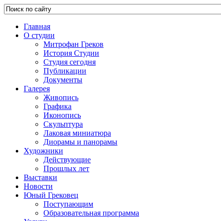
Главная
О студии
Митрофан Греков
История Студии
Студия сегодня
Публикации
Документы
Галерея
Живопись
Графика
Иконопись
Скульптура
Лаковая миниатюра
Диорамы и панорамы
Художники
Действующие
Прошлых лет
Выставки
Новости
Юный Грековец
Поступающим
Образовательная программа