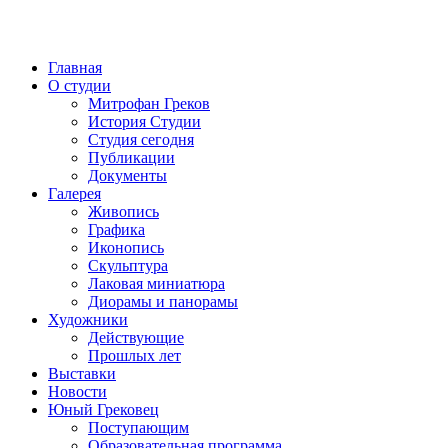
Главная
О студии
Митрофан Греков
История Студии
Студия сегодня
Публикации
Документы
Галерея
Живопись
Графика
Иконопись
Скульптура
Лаковая миниатюра
Диорамы и панорамы
Художники
Действующие
Прошлых лет
Выставки
Новости
Юный Грековец
Поступающим
Образовательная программа