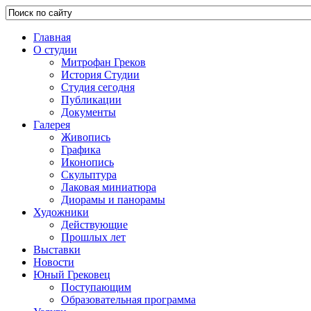
Главная
О студии
Митрофан Греков
История Студии
Студия сегодня
Публикации
Документы
Галерея
Живопись
Графика
Иконопись
Скульптура
Лаковая миниатюра
Диорамы и панорамы
Художники
Действующие
Прошлых лет
Выставки
Новости
Юный Грековец
Поступающим
Образовательная программа