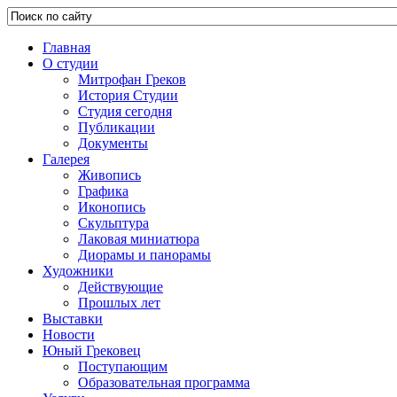
Главная
О студии
Митрофан Греков
История Студии
Студия сегодня
Публикации
Документы
Галерея
Живопись
Графика
Иконопись
Скульптура
Лаковая миниатюра
Диорамы и панорамы
Художники
Действующие
Прошлых лет
Выставки
Новости
Юный Грековец
Поступающим
Образовательная программа