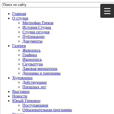
Главная
О студии
Митрофан Греков
История Студии
Студия сегодня
Публикации
Документы
Галерея
Живопись
Графика
Иконопись
Скульптура
Лаковая миниатюра
Диорамы и панорамы
Художники
Действующие
Прошлых лет
Выставки
Новости
Юный Грековец
Поступающим
Образовательная программа