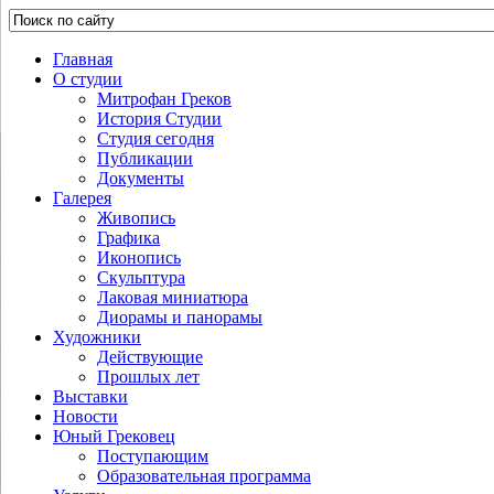
Главная
О студии
Митрофан Греков
История Студии
Студия сегодня
Публикации
Документы
Галерея
Живопись
Графика
Иконопись
Скульптура
Лаковая миниатюра
Диорамы и панорамы
Художники
Действующие
Прошлых лет
Выставки
Новости
Юный Грековец
Поступающим
Образовательная программа