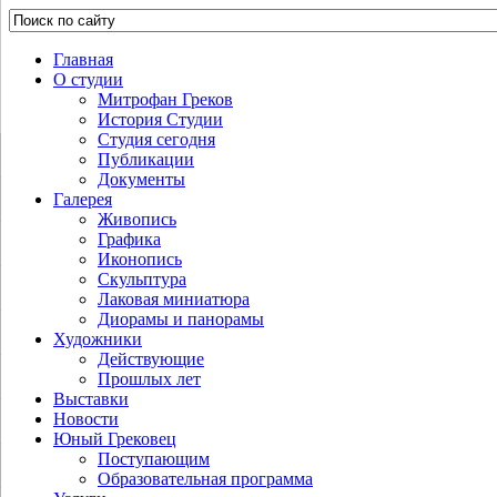
Главная
О студии
Митрофан Греков
История Студии
Студия сегодня
Публикации
Документы
Галерея
Живопись
Графика
Иконопись
Скульптура
Лаковая миниатюра
Диорамы и панорамы
Художники
Действующие
Прошлых лет
Выставки
Новости
Юный Грековец
Поступающим
Образовательная программа