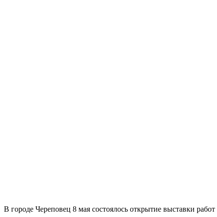
В горо­де Череповец 8 мая состо­я­лось откры­тие выстав­ки рабо