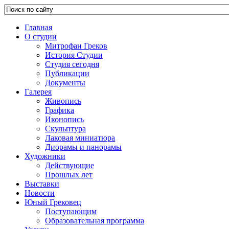
Главная
О студии
Митрофан Греков
История Студии
Студия сегодня
Публикации
Документы
Галерея
Живопись
Графика
Иконопись
Скульптура
Лаковая миниатюра
Диорамы и панорамы
Художники
Действующие
Прошлых лет
Выставки
Новости
Юный Грековец
Поступающим
Образовательная программа