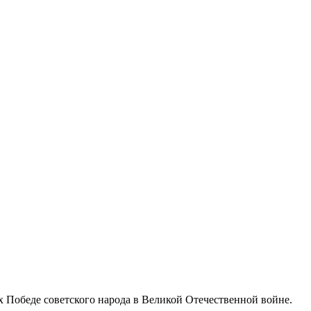
ых Победе совет­ско­го наро­да в Великой Отечественной войне.