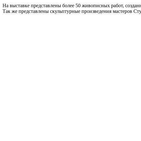
На выстав­ке пред­став­ле­ны более 50 живо­пис­ных работ, созда
Так же пред­став­ле­ны скульп­тур­ные про­из­ве­де­ния масте­ров