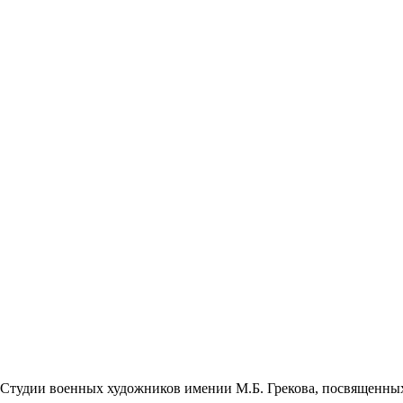
т Студии воен­ных худож­ни­ков име­нии М.Б. Грекова, посвя­щен­н