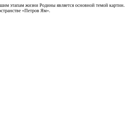
­шим эта­пам жиз­ни Родины явля­ет­ся основ­ной темой кар­тин.
ро­стран­стве «Петров Ям».