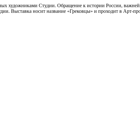
н­ных худож­ни­ка­ми Студии. Обращение к исто­рии России, важ­ней
 Студии. Выставка носит назва­ние «Грековцы» и про­хо­дит в Арт-п