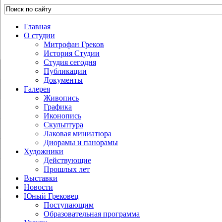
Главная
О студии
Митрофан Греков
История Студии
Студия сегодня
Публикации
Документы
Галерея
Живопись
Графика
Иконопись
Скульптура
Лаковая миниатюра
Диорамы и панорамы
Художники
Действующие
Прошлых лет
Выставки
Новости
Юный Грековец
Поступающим
Образовательная программа