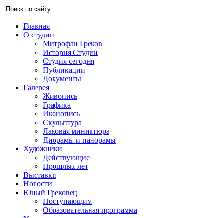
Главная
О студии
Митрофан Греков
История Студии
Студия сегодня
Публикации
Документы
Галерея
Живопись
Графика
Иконопись
Скульптура
Лаковая миниатюра
Диорамы и панорамы
Художники
Действующие
Прошлых лет
Выставки
Новости
Юный Грековец
Поступающим
Образовательная программа