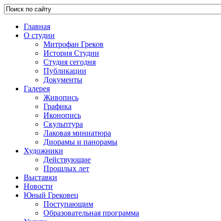
Главная
О студии
Митрофан Греков
История Студии
Студия сегодня
Публикации
Документы
Галерея
Живопись
Графика
Иконопись
Скульптура
Лаковая миниатюра
Диорамы и панорамы
Художники
Действующие
Прошлых лет
Выставки
Новости
Юный Грековец
Поступающим
Образовательная программа