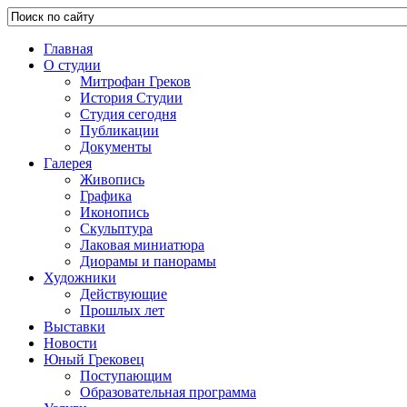
Главная
О студии
Митрофан Греков
История Студии
Студия сегодня
Публикации
Документы
Галерея
Живопись
Графика
Иконопись
Скульптура
Лаковая миниатюра
Диорамы и панорамы
Художники
Действующие
Прошлых лет
Выставки
Новости
Юный Грековец
Поступающим
Образовательная программа