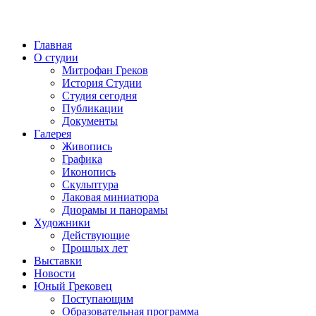
Главная
О студии
Митрофан Греков
История Студии
Студия сегодня
Публикации
Документы
Галерея
Живопись
Графика
Иконопись
Скульптура
Лаковая миниатюра
Диорамы и панорамы
Художники
Действующие
Прошлых лет
Выставки
Новости
Юный Грековец
Поступающим
Образовательная программа