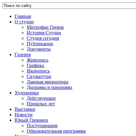
Главная
О студии
Митрофан Греков
История Студии
Студия сегодня
Публикации
Документы
Галерея
Живопись
Графика
Иконопись
Скульптура
Лаковая миниатюра
Диорамы и панорамы
Художники
Действующие
Прошлых лет
Выставки
Новости
Юный Грековец
Поступающим
Образовательная программа