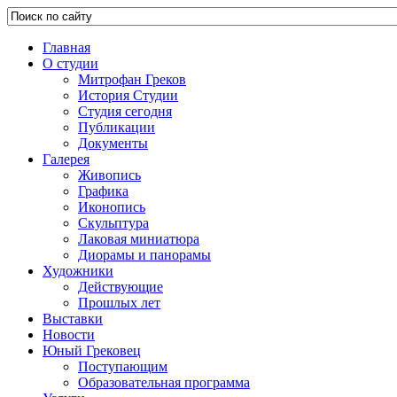
Главная
О студии
Митрофан Греков
История Студии
Студия сегодня
Публикации
Документы
Галерея
Живопись
Графика
Иконопись
Скульптура
Лаковая миниатюра
Диорамы и панорамы
Художники
Действующие
Прошлых лет
Выставки
Новости
Юный Грековец
Поступающим
Образовательная программа