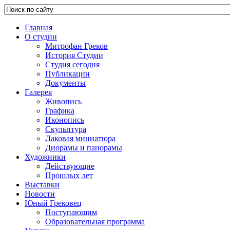
Главная
О студии
Митрофан Греков
История Студии
Студия сегодня
Публикации
Документы
Галерея
Живопись
Графика
Иконопись
Скульптура
Лаковая миниатюра
Диорамы и панорамы
Художники
Действующие
Прошлых лет
Выставки
Новости
Юный Грековец
Поступающим
Образовательная программа