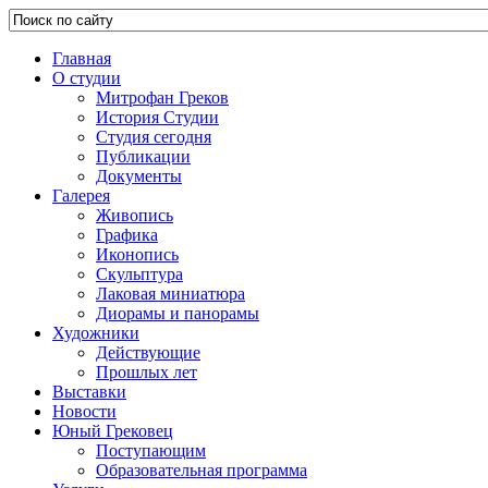
Главная
О студии
Митрофан Греков
История Студии
Студия сегодня
Публикации
Документы
Галерея
Живопись
Графика
Иконопись
Скульптура
Лаковая миниатюра
Диорамы и панорамы
Художники
Действующие
Прошлых лет
Выставки
Новости
Юный Грековец
Поступающим
Образовательная программа